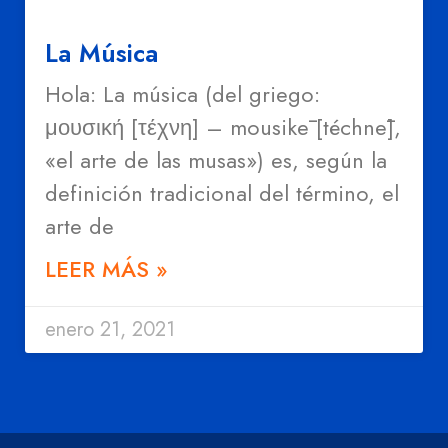
La Música
Hola: La música (del griego:
μουσική [τέχνη] – mousikē [téchnē],
«el arte de las musas») es, según la
definición tradicional del término, el
arte de
LEER MÁS »
enero 21, 2021