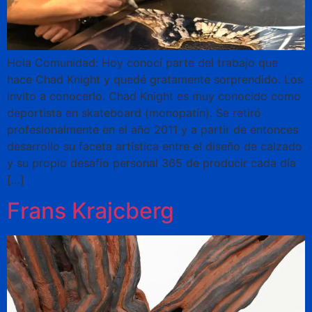
Hola Comunidad: Hoy conocí parte del trabajo que
hace Chad Knight y quedé gratamente sorprendido. Los
invito a conocerlo. Chad Knight es muy conocido como
deportista en skateboard (monopatín). Se retiró
profesionalmente en el año 2011 y a partir de entonces
desarrollo su faceta artística entre el diseño de calzado
y su propio desafío personal 365 de producir cada día
[…]
Frans Krajcberg