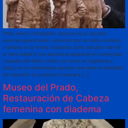
Philip Henry Christopher Jackson es un escultor
escocés galardonado, conocido por su estilo moderno
y énfasis en la forma. Actuando como escultor real de
la reina Isabel II, sus esculturas aparecen en numerosas
ciudades del Reino Unido, así como en Argentina y
Suiza, es un renombrado escultor que tiene la habilidad
de transmitir la condición humana a […]
Museo del Prado,
Restauración de Cabeza
femenina con diadema