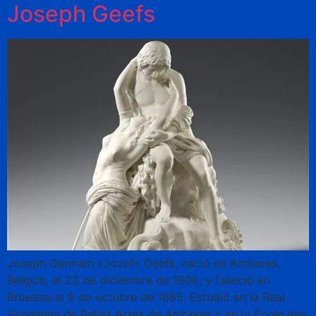
Joseph Geefs
Joseph Germain «Jozef» Geefs, nació en Amberes,
Bélgica, el 23 de diciembre de 1808, y falleció en
Bruselas el 9 de octubre de 1885.​ Estudió en la Real
Academia de Bellas Artes de Amberes y en la École des