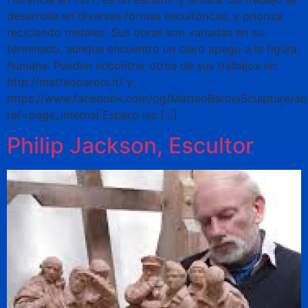
desarrolla en diversas formas escultóricas, y prioriza
reciclando metales. Sus obras son variadas en su
terminado, aunque encuentro un claro apego a la figura
humana. Pueden encontrar otros de sus trabajos en:
http://matteobaroni.it/ y
https://www.facebook.com/pg/MatteoBaroniSculpture/ab
ref=page_internal Espero les […]
Philip Jackson, Escultor