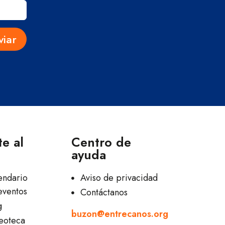
viar
e al
Centro de
ayuda
endario
Aviso de privacidad
eventos
Contáctanos
g
buzon@entrecanos.org
eoteca