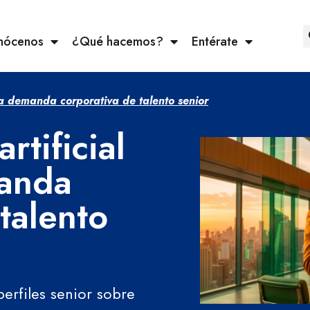
nócenos
¿Qué hacemos?
Entérate
a la demanda corporativa de talento senior
rtificial
manda
talento
erfiles senior sobre