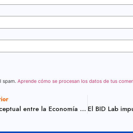
el spam.
Aprende cómo se procesan los datos de tus comen
rior
La claridad conceptual entre la Economía Plateada y la Economía de la Longevidad