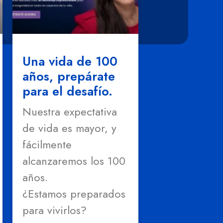
Una vida de 100
años, prepárate
para el desafío.
Nuestra expectativa
de vida es mayor, y
fácilmente
alcanzaremos los 100
años.
¿Estamos preparados
para vivirlos?