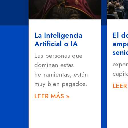
La Inteligencia
El d
Artificial o IA
emp
seni
Las personas que
exper
dominan estas
capit
herramientas, están
muy bien pagados.
LEER
LEER MÁS »