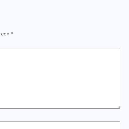
s con
*