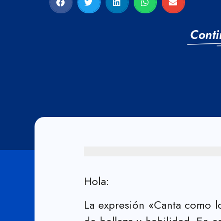
Conti
Hola:
La expresión «Canta como los
de belleza y habilidad. En e