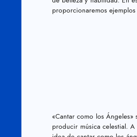
proporcionaremos ejemplos d
«Cantar como los Ángeles» s
producir música celestial. A 
idea de cantar como los ánge