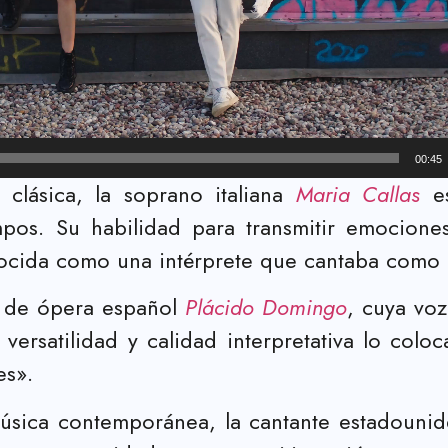
00:45
clásica, la soprano italiana
Maria Callas
es
mpos. Su habilidad para transmitir emocion
onocida como una intérprete que cantaba como 
e de ópera español
Plácido Domingo
, cuya voz
versatilidad y calidad interpretativa lo colo
es».
 música contemporánea, la cantante estadouni