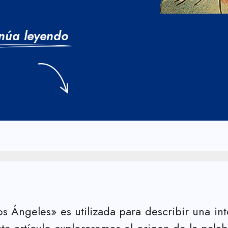
núa leyendo
 Ángeles» es utilizada para describir una int
ste artículo exploraremos el origen de la palab