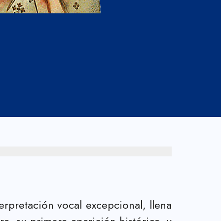
erpretación vocal excepcional, llena
ra, su primera aparición histórica, y