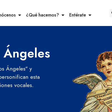
nócenos
¿Qué hacemos?
Entérate
s Ángeles
os Ángeles" y
personifican esta
ciones vocales.