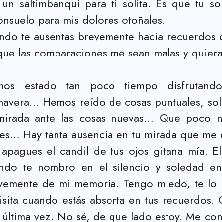
n saltimbanqui para ti solita. Es que tu son
onsuelo para mis dolores otoñales.
ando te ausentas brevemente hacia recuerdos 
ue las comparaciones me sean malas y quieras
os estado tan poco tiempo disfrutand
mavera… Hemos reído de cosas puntuales, sol
mirada ante las cosas nuevas… Que poco nos
les… Hay tanta ausencia en tu mirada que me 
apagues el candil de tus ojos gitana mía. El
ndo te nombro en el silencio y soledad e
vemente de mi memoria. Tengo miedo, te lo d
visita cuando estás absorta en tus recuerdos
la última vez. No sé, de que lado estoy. Me co