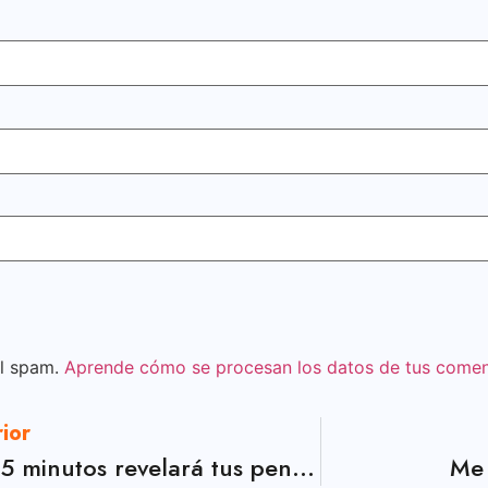
el spam.
Aprende cómo se procesan los datos de tus comen
rior
Esta prueba de 5 minutos revelará tus pensamientos más íntimos
Me 