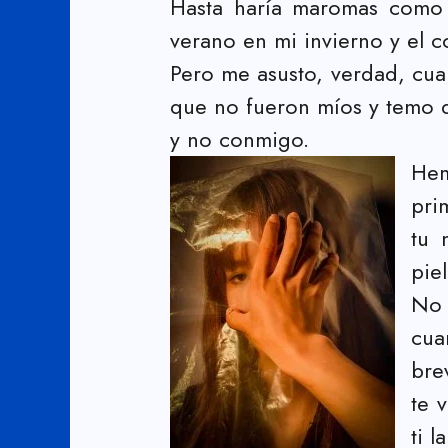
Hasta haría maromas como u
verano en mi invierno y el c
Pero me asusto, verdad, cu
que no fueron míos y temo q
y no conmigo.
Hem
pri
tu 
pie
No 
cua
bre
te 
ti 