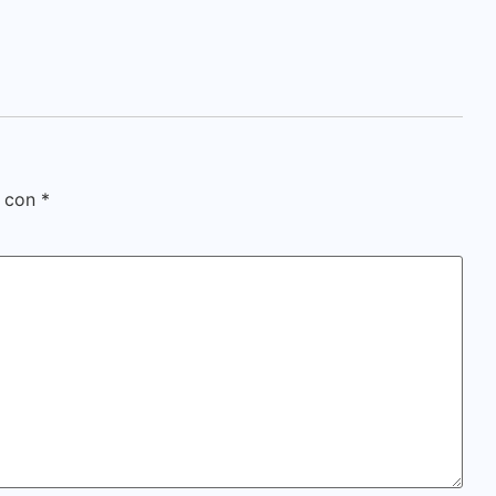
s con
*