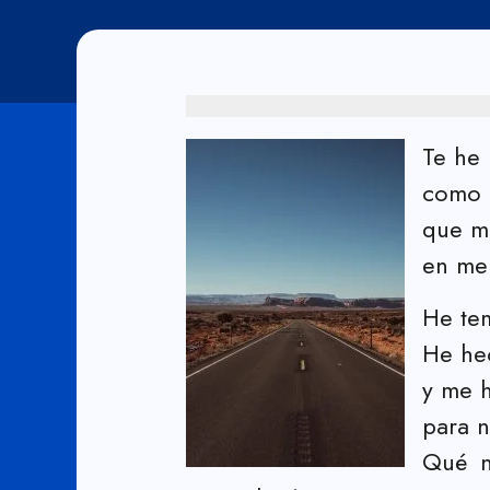
Te he 
como d
que m
en mel
He tem
He he
y me h
para n
Qué n