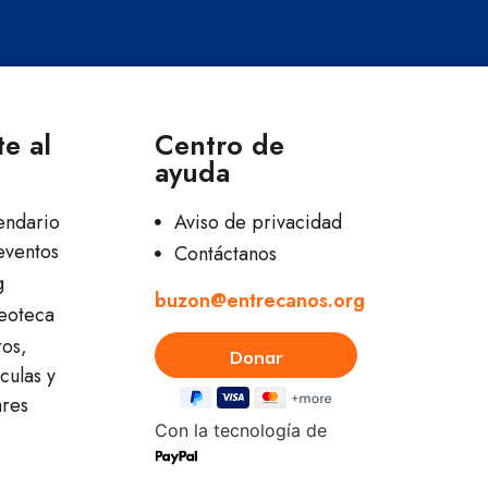
e al
Centro de
ayuda
endario
Aviso de privacidad
eventos
Contáctanos
g
buzon@entrecanos.org
eoteca
ros,
culas y
ares
Con la tecnología de