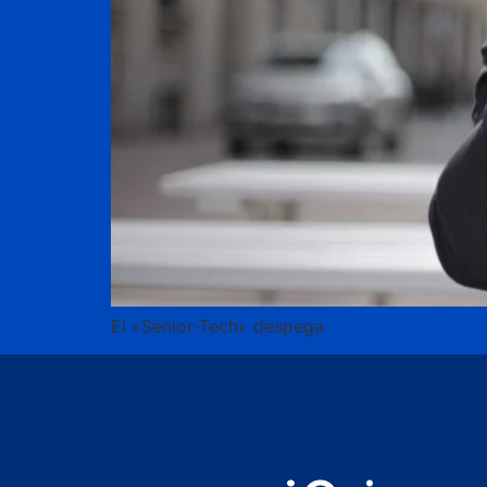
El «Senior-Tech» despega