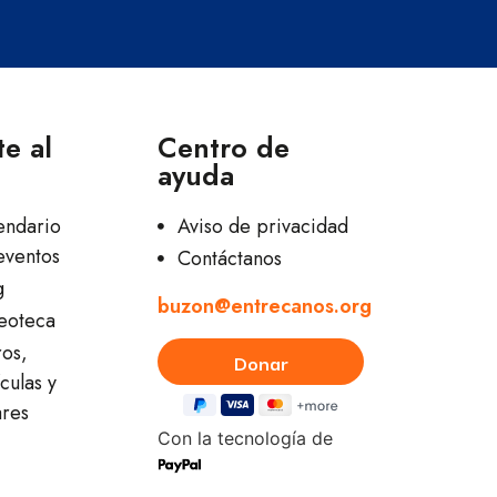
e al
Centro de
ayuda
endario
Aviso de privacidad
eventos
Contáctanos
g
buzon@entrecanos.org
eoteca
ros,
culas y
ares
Con la tecnología de