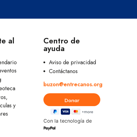
e al
Centro de
ayuda
endario
Aviso de privacidad
eventos
Contáctanos
g
buzon@entrecanos.org
eoteca
ros,
culas y
ares
Con la tecnología de