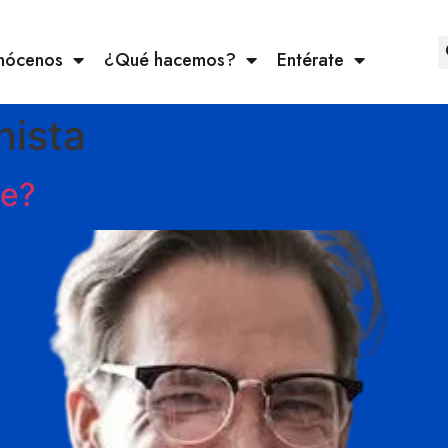
nócenos
¿Qué hacemos?
Entérate
nista
te?