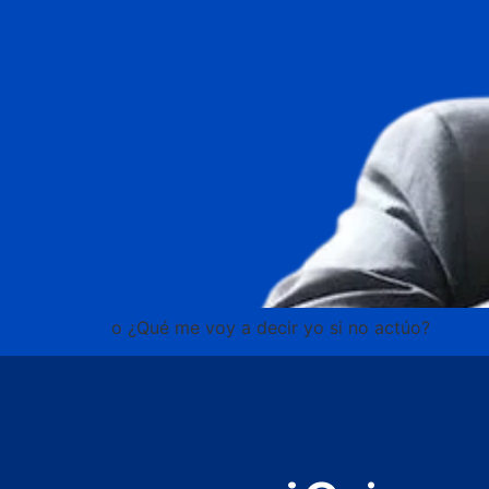
o ¿Qué me voy a decir yo si no actúo?