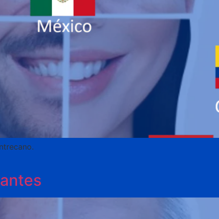
trecano.
antes