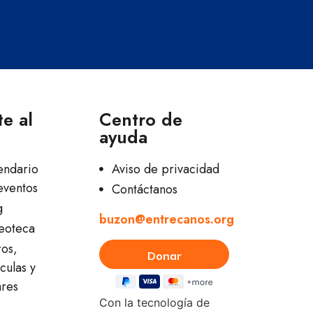
e al
Centro de
ayuda
endario
Aviso de privacidad
eventos
Contáctanos
g
buzon@entrecanos.org
eoteca
ros,
culas y
ares
Con la tecnología de