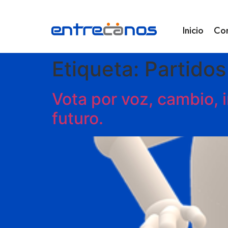
Inicio
Co
Etiqueta:
Partidos
Vota por voz, cambio, 
futuro.