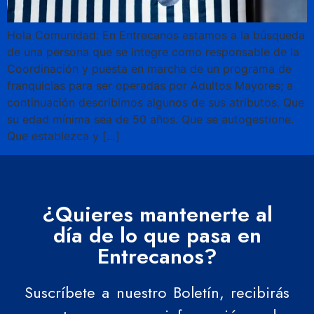
Hola Comunidad: En Entrecanos estamos a la búsqueda
de una persona que se integre como responsable de la
Coordinación y puesta en marcha de un programa de
franquicias para ser operadas por Adultos Mayores; a
continuación describimos algunos de sus atributos. Que
su edad mínima sea de 50 años. Que se autogestione.
Que establezca y […]
¿Quieres mantenerte al
día de lo que pasa en
Entrecanos?
Suscríbete a nuestro Boletín, recibirás