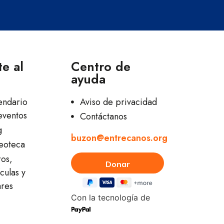
e al
Centro de
ayuda
endario
Aviso de privacidad
eventos
Contáctanos
g
buzon@entrecanos.org
eoteca
ros,
culas y
ares
Con la tecnología de