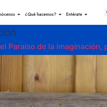
nócenos
¿Qué hacemos?
Entérate
ción
l Paraíso de la imaginación, 