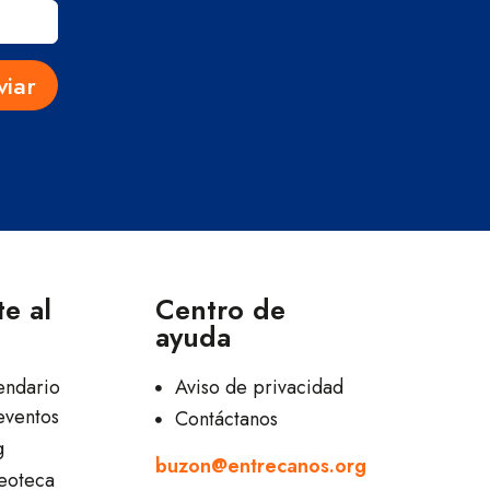
viar
e al
Centro de
ayuda
endario
Aviso de privacidad
eventos
Contáctanos
g
buzon@entrecanos.org
eoteca