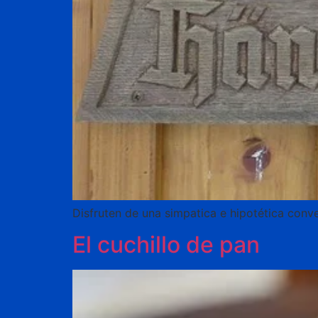
Disfruten de una simpatica e hipotética conve
El cuchillo de pan