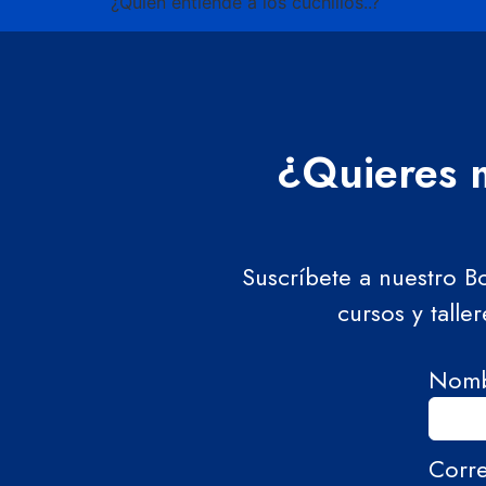
¿Quién entiende a los cuchillos..?
¿Quieres m
Suscríbete a nuestro B
cursos y talle
Nom
Corr