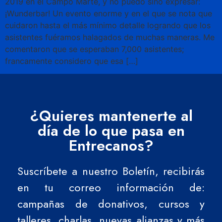
2019 en el Campo Marte, y no puedo sino expresar:
¡Wunderbar! Un evento enorme y en el que se nota que
cuidaron hasta el más mínimo detalle logrando que los
asistentes fuéramos halagados de muchas maneras. Me
comentaron que se esperaban 7,000 asistentes;
francamente considero que esa […]
¿Quieres mantenerte al
día de lo que pasa en
Entrecanos?
Suscríbete a nuestro Boletín, recibirás
en tu correo información de:
campañas de donativos, cursos y
talleres, charlas, nuevas alianzas y más