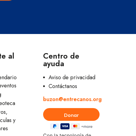
e al
Centro de
ayuda
endario
Aviso de privacidad
eventos
Contáctanos
g
buzon@entrecanos.org
eoteca
ros,
culas y
ares
Con la tecnología de