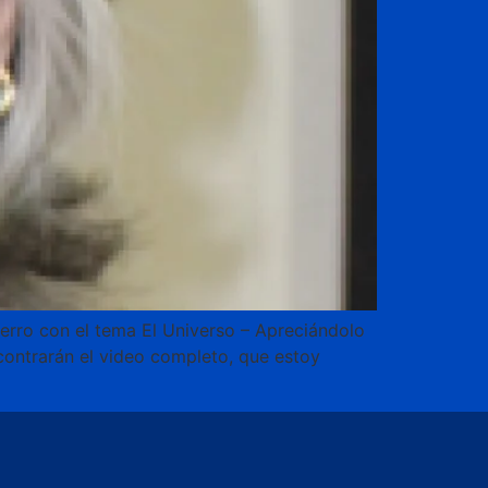
erro con el tema El Universo – Apreciándolo
contrarán el video completo, que estoy