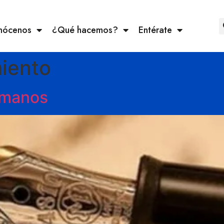
nócenos
¿Qué hacemos?
Entérate
iento
rmanos