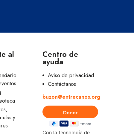
e al
Centro de
ayuda
endario
Aviso de privacidad
eventos
Contáctanos
g
buzon@entrecanos.org
eoteca
ros,
culas y
ares
Con la tecnología de