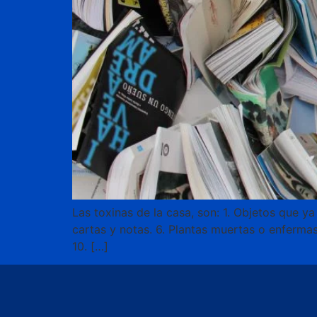
Las toxinas de la casa, son: 1. Objetos que ya
cartas y notas. 6. Plantas muertas o enfermas.
10. […]