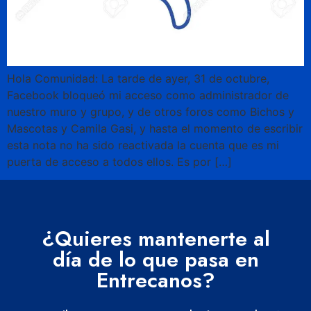
Hola Comunidad: La tarde de ayer, 31 de octubre,
Facebook bloqueó mi acceso como administrador de
nuestro muro y grupo, y de otros foros como Bichos y
Mascotas y Camila Gasi, y hasta el momento de escribir
esta nota no ha sido reactivada la cuenta que es mi
puerta de acceso a todos ellos. Es por […]
¿Quieres mantenerte al
día de lo que pasa en
Entrecanos?