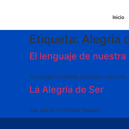
Inicio
Etiqueta:
Alegría 
El lenguaje de nuestra 
Tus arrugas te delatan, para bien o para mal.
La Alegría de Ser
más allá de la Felicidad Pasajera.