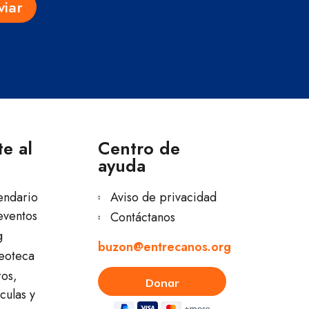
viar
e al
Centro de
ayuda
endario
Aviso de privacidad
eventos
Contáctanos
g
buzon@entrecanos.org
eoteca
ros,
culas y